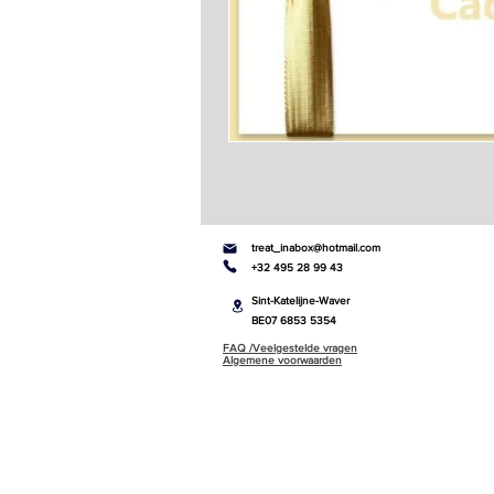
treat_inabox@hotmail.com
+32 495 28 99 43
Sint-Katelijne-Waver
BE07 6853 5354
FAQ /Veelgestelde vragen
Algemene voorwaarden