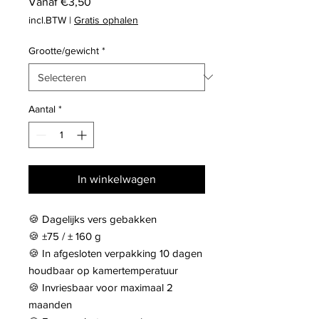
Verkoopprijs
Vanaf
€3,50
incl.BTW
|
Gratis ophalen
Grootte/gewicht
*
Aantal
*
In winkelwagen
🍪 Dagelijks vers gebakken
🍪 ±75 / ± 160 g
🍪 In afgesloten verpakking 10 dagen
houdbaar op kamertemperatuur
🍪 Invriesbaar voor maximaal 2
maanden