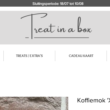
Sluitingsperiode: 18/07 tot 10/08
TREATS / EXTRA'S
CADEAU KAART
Koffiemok '