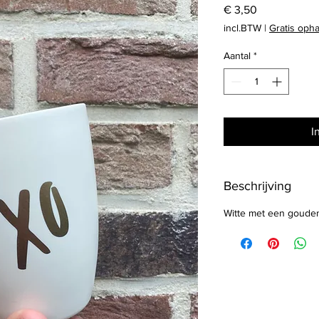
Prijs
€ 3,50
incl.BTW
|
Gratis oph
Aantal
*
I
Beschrijving
Witte met een gouden