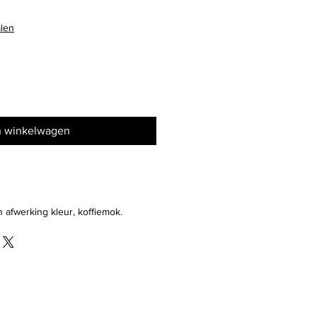
alen
n winkelwagen
 afwerking kleur, koffiemok.