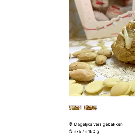
🍪 Dagelijks vers gebakken
🍪 ±75 / ± 160 g