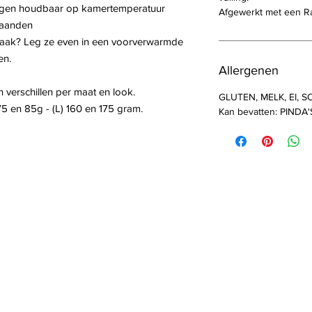
dagen houdbaar op kamertemperatuur
Afgewerkt met een Ra
 maanden
maak? Leg ze even in een voorverwarmde
en.
Allergenen
verschillen per maat en look.
GLUTEN, MELK, EI, S
 en 85g - (L) 160 en 175 gram.
Kan bevatten: PINDA'