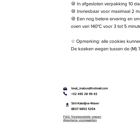
🍪 In afgesloten verpakking 10 
🍪 Invriesbaar voor maximaal 2
🍪 Een nog betere ervaring en s
oven van 140°C voor 3 tot 5 minut
☆ Opmerking: alle cookies kunnen 
De koeken wegen tussen de (M) 75
treat_inabox@hotmail.com
+32 495 28 99 43
Sint-Katelijne-Waver
BE07 6853 5354
FAQ /Veelgestelde vragen
Algemene voorwaarden