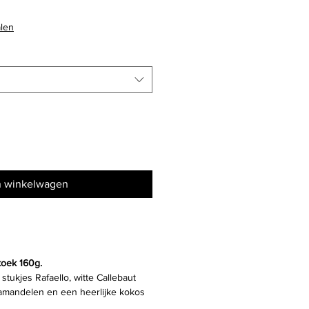
pprijs
alen
n winkelwagen
koek 160g.
tukjes Rafaello, witte Callebaut
amandelen en een heerlijke kokos