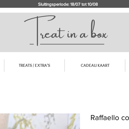
Sluitingsperiode: 18/07 tot 10/08
TREATS / EXTRA'S
CADEAU KAART
Raffaello c