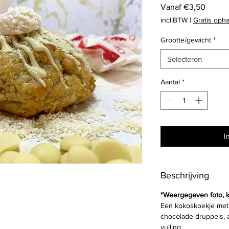
Verkoo
Vanaf
€3,50
incl.BTW
|
Gratis oph
Grootte/gewicht
*
Selecteren
Aantal
*
I
Beschrijving
*Weergegeven foto, 
Een kokoskoekje met s
chocolade druppels, 
vulling.